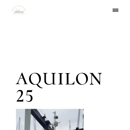
Skip
to
the
content
AQUILON
25