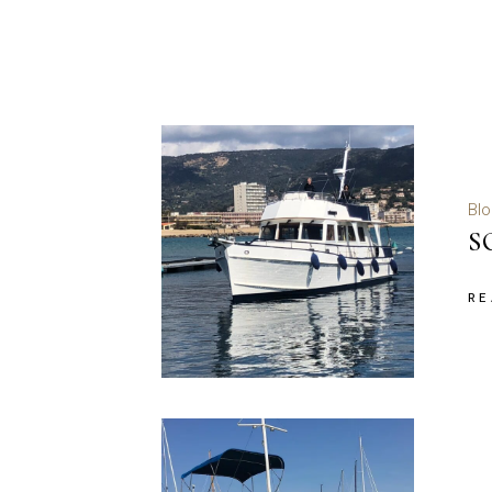
Blo
S
RE