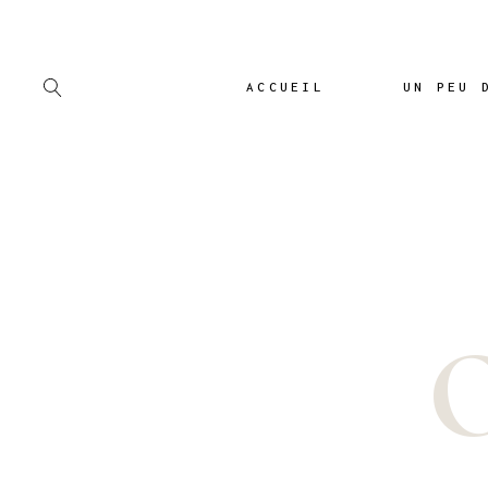
Un peu d’h
Archives 
ACCUEIL
UN PEU 
Banks
Les Revu
Un peu d’histo
Archives Mod
Banks
Les Revues S