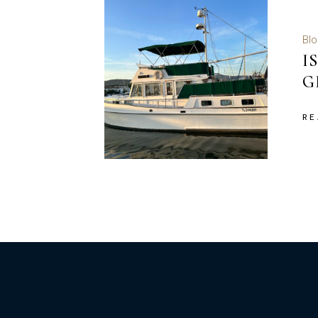
Blo
I
G
RE