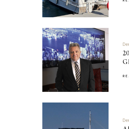
RE
Der
2
G
RE
Der
A