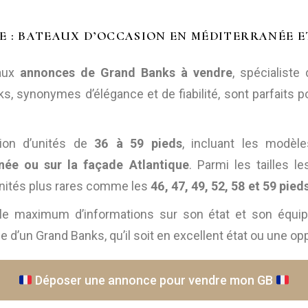
Grand Ba
E : BATEAUX D’OCCASION EN MÉDITERRANÉE 
La e-bou
Recettes
 aux
annonces de Grand Banks à vendre
, spécialiste
Annuaire
 synonymes d’élégance et de fiabilité, sont parfaits po
ion d’unités de
36 à 59 pieds
, incluant les modè
née ou sur la façade Atlantique
. Parmi les tailles 
 unités plus rares comme les
46, 47, 49, 52, 58 et 59 pied
le maximum d’informations sur son état et son équip
e d’un Grand Banks, qu’il soit en excellent état ou une o
Déposer une annonce pour vendre mon GB