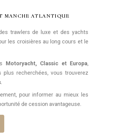
nks à vendre
ET MANCHE ATLANTIQUE
tique AGBM
 des trawlers de luxe et des yachts
 des Membres
ur les croisières au long cours et le
les
Motoryacht, Classic et Europa
,
les plus recherchées, vous trouverez
s
.
ement, pour informer au mieux les
pportunité de cession avantageuse.