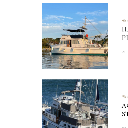
Blo
H
P
RE
Blo
A
S