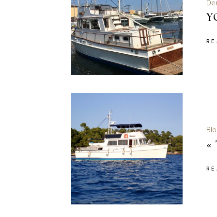
Der
Y
RE
Blo
«
RE