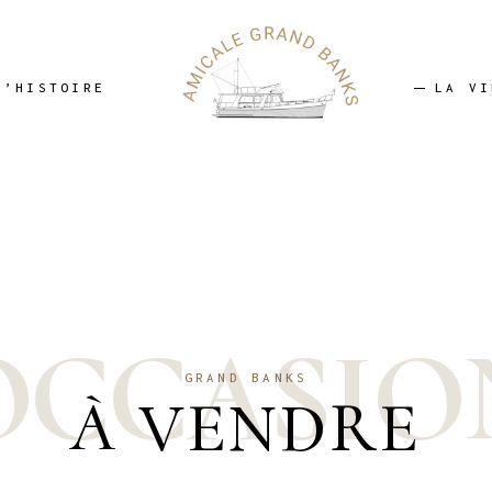
istoire
La vie de l’AGBM
Modèles Grand
Le bureau AGBM
D’HISTOIRE
LA VI
Les Magazines AGB
es Spray
Rassemblements de
l’AGBM
Blog, Articles,
ire
La vie de
Equipements & Astuc
èles Grand
Le bure
Témoignages
Les Mag
Vu dans la presse
pray
Rassemb
O
C
C
A
S
I
O
Grand Banks à vend
l’AGBM
La e-boutique AGBM
GRAND BANKS
Blog, Arti
À VENDRE
Recettes
Equipeme
Annuaire des Membr
Témoign
Vu dans 