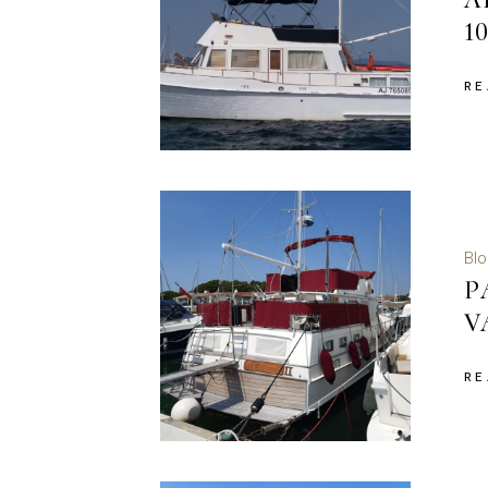
1
RE
Blo
P
V
RE