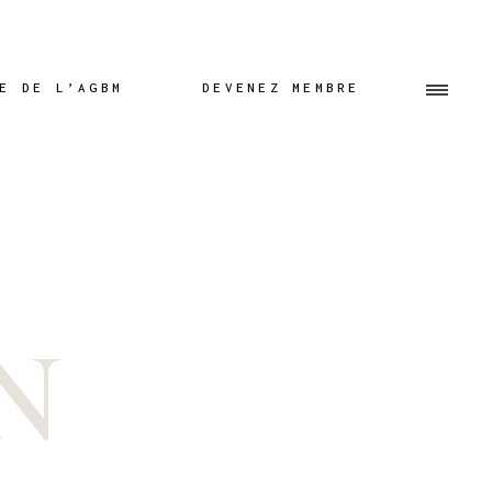
E DE L’AGBM
DEVENEZ MEMBRE
M
 l’AGBM
es
au AGBM
azines AGBM
lements de
N
re
cles,
nts & Astuces
es
ages
la presse